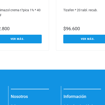
rimazol crema t?pica 1% * 40
Tizafen * 20 tabl. recub.
GF
2.800
$
96.600
VER MÁS.
VER MÁS.
Nosotros
Información