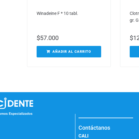
Winadeine F * 10 tabl.
Clot
gr. 
$
57.000
$
1
AÑADIR AL CARRITO
Contáctanos
CALI