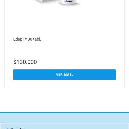
Edapil * 30 tabl.
$
130.000
VER MÁS.