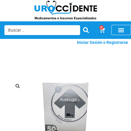
0
Iniciar Sesión o Registrarse