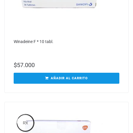
Winadeine F * 10 tabl.
$
57.000
AÑADIR AL CARRITO
RX