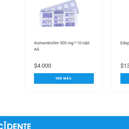
Acetaminofen 500 mg * 10 tabl.
Edapi
AG
$
4.000
$
1
VER MÁS.