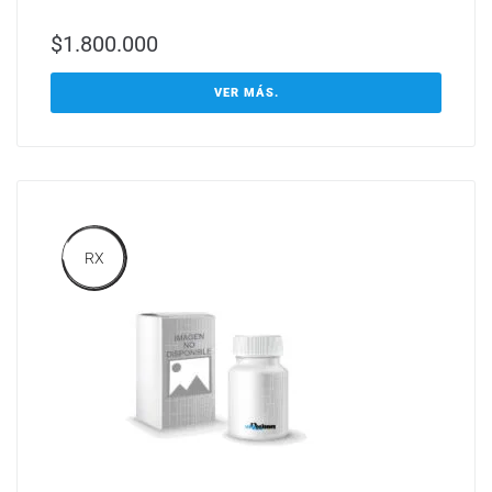
$
1.800.000
VER MÁS.
RX